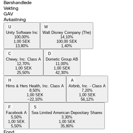
Børshandlede
Vekting
GAV
Avkastning
U
W
Unity Software Inc
Walt Disney Company (The)
100,00
%
14,10
%
1,00
SEK
100,00
SEK
13,80
%
1,40
%
C
D
Chewy, Inc. Class A
Dometic Group AB
12,70
%
11,00
%
1,00
SEK
1,00
SEK
25,50
%
42,30
%
H
A
Hims & Hers Health, Inc. Class A
Airbnb, Inc. - Class A
8,50
%
7,20
%
1,00
SEK
1,00
SEK
−22,10
%
56,12
%
F
S
Facebook A
Sea Limited American Depositary Shares
5,50
%
3,30
%
1,00
SEK
1,00
SEK
5,50
%
35,80
%
Fond