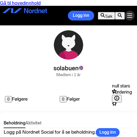
Gå til hovedinnhold
Logg inn
Søk
solabuen
Medlem i 1 år
null stars
Vurdering
Følgere
Følger
0
0
Beholdning
Aktivitet
Logg på Nordnet Social for å se beholdning.
Logg inn