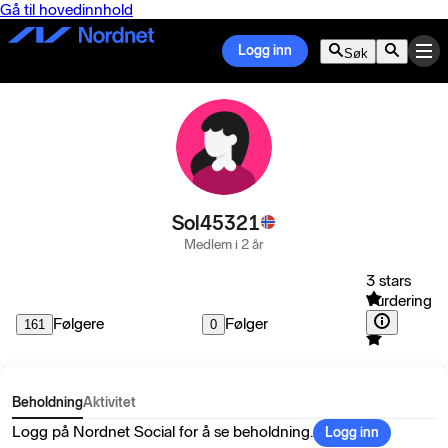
Gå til hovedinnhold
Logg inn
Søk
Sol45321
Medlem i 2 år
3 stars
Vurdering
Følgere
Følger
161
0
Beholdning
Aktivitet
Logg på Nordnet Social for å se beholdning.
Logg inn