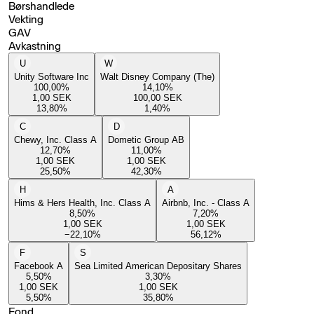
Børshandlede
Vekting
GAV
Avkastning
U
W
Unity Software Inc
Walt Disney Company (The)
100,00
%
14,10
%
1,00
SEK
100,00
SEK
13,80
%
1,40
%
C
D
Chewy, Inc. Class A
Dometic Group AB
12,70
%
11,00
%
1,00
SEK
1,00
SEK
25,50
%
42,30
%
H
A
Hims & Hers Health, Inc. Class A
Airbnb, Inc. - Class A
8,50
%
7,20
%
1,00
SEK
1,00
SEK
−22,10
%
56,12
%
F
S
Facebook A
Sea Limited American Depositary Shares
5,50
%
3,30
%
1,00
SEK
1,00
SEK
5,50
%
35,80
%
Fond