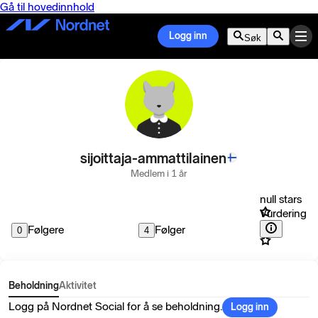
Gå til hovedinnhold
Logg inn
Søk
sijoittaja-ammattilainen
Medlem i 1 år
null stars
Vurdering
Følgere
Følger
0
4
Beholdning
Aktivitet
Logg på Nordnet Social for å se beholdning.
Logg inn