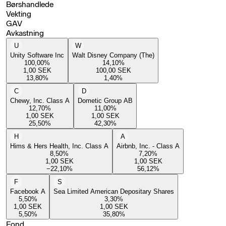
Børshandlede
Vekting
GAV
Avkastning
U
W
Unity Software Inc
Walt Disney Company (The)
100,00
%
14,10
%
1,00
SEK
100,00
SEK
13,80
%
1,40
%
C
D
Chewy, Inc. Class A
Dometic Group AB
12,70
%
11,00
%
1,00
SEK
1,00
SEK
25,50
%
42,30
%
H
A
Hims & Hers Health, Inc. Class A
Airbnb, Inc. - Class A
8,50
%
7,20
%
1,00
SEK
1,00
SEK
−22,10
%
56,12
%
F
S
Facebook A
Sea Limited American Depositary Shares
5,50
%
3,30
%
1,00
SEK
1,00
SEK
5,50
%
35,80
%
Fond