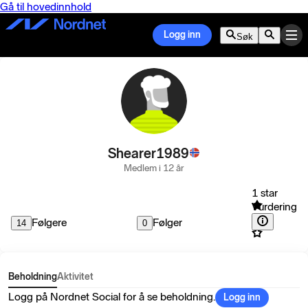
Gå til hovedinnhold
Logg inn
Søk
Shearer1989
Medlem i 12 år
1 star
Vurdering
Følgere
Følger
14
0
Beholdning
Aktivitet
Logg på Nordnet Social for å se beholdning.
Logg inn