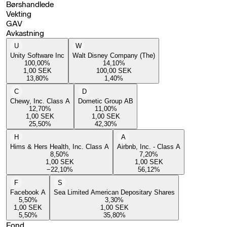
Børshandlede
Vekting
GAV
Avkastning
U
W
Unity Software Inc
Walt Disney Company (The)
100,00
%
14,10
%
1,00
SEK
100,00
SEK
13,80
%
1,40
%
C
D
Chewy, Inc. Class A
Dometic Group AB
12,70
%
11,00
%
1,00
SEK
1,00
SEK
25,50
%
42,30
%
H
A
Hims & Hers Health, Inc. Class A
Airbnb, Inc. - Class A
8,50
%
7,20
%
1,00
SEK
1,00
SEK
−22,10
%
56,12
%
F
S
Facebook A
Sea Limited American Depositary Shares
5,50
%
3,30
%
1,00
SEK
1,00
SEK
5,50
%
35,80
%
Fond