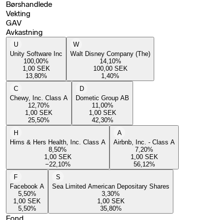
Børshandlede
Vekting
GAV
Avkastning
U
W
Unity Software Inc
Walt Disney Company (The)
100,00
%
14,10
%
1,00
SEK
100,00
SEK
13,80
%
1,40
%
C
D
Chewy, Inc. Class A
Dometic Group AB
12,70
%
11,00
%
1,00
SEK
1,00
SEK
25,50
%
42,30
%
H
A
Hims & Hers Health, Inc. Class A
Airbnb, Inc. - Class A
8,50
%
7,20
%
1,00
SEK
1,00
SEK
−22,10
%
56,12
%
F
S
Facebook A
Sea Limited American Depositary Shares
5,50
%
3,30
%
1,00
SEK
1,00
SEK
5,50
%
35,80
%
Fond