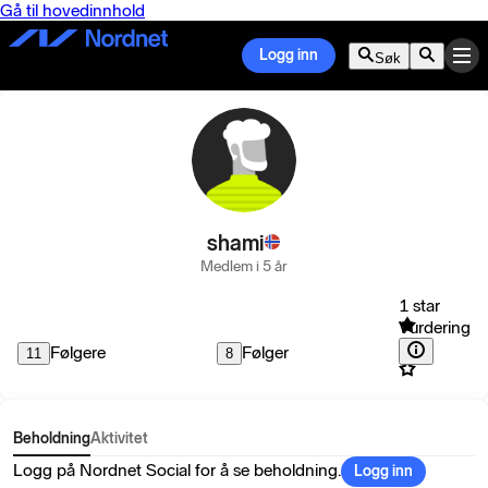
Gå til hovedinnhold
Logg inn
Søk
shami
Medlem i 5 år
1 star
Vurdering
Følgere
Følger
11
8
Beholdning
Aktivitet
Logg på Nordnet Social for å se beholdning.
Logg inn