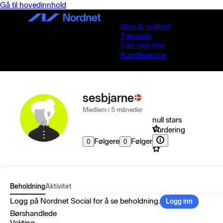
Gå til hovedinnhold
Børs & marked
Tjenester
Lær deg mer
Kundeservice
sesbjarne
Medlem i 5 måneder
null stars
Vurdering
Følgere
Følger
0
0
Beholdning
Aktivitet
Logg på Nordnet Social for å se beholdning.
Logg inn
Børshandlede
Vekting