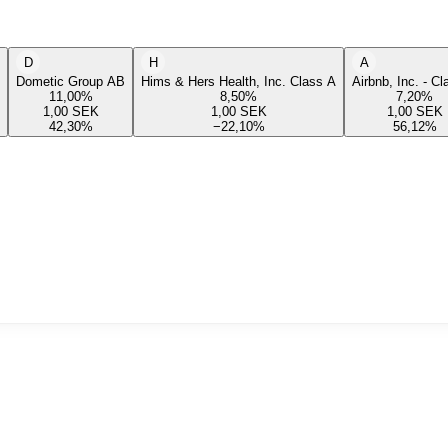
D
H
A
Dometic Group AB
Hims & Hers Health, Inc. Class A
Airbnb, Inc. - C
11,00
%
8,50
%
7,20
%
1,00
SEK
1,00
SEK
1,00
SEK
42,30
%
−22,10
%
56,12
%