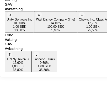
GAV
Avkastning
U
W
C
Unity Software Inc
Walt Disney Company (The)
Chewy, Inc. Class A
100,00
%
14,10
%
12,70
%
1,00
SEK
100,00
SEK
1,00
SEK
13,80
%
1,40
%
25,50
%
Fond
Vekting
GAV
Avkastning
T
L
TIN Ny Teknik A
Lannebo Teknik
12,60
%
9,60
%
1,00
SEK
1,00
SEK
35,80
%
35,80
%