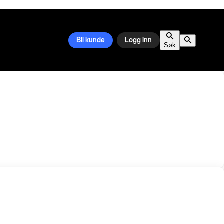
Bli kunde
Logg inn
Søk