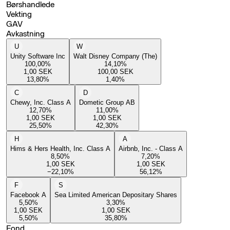
Børshandlede
Vekting
GAV
Avkastning
U
W
Unity Software Inc
Walt Disney Company (The)
100,00
%
14,10
%
1,00
SEK
100,00
SEK
13,80
%
1,40
%
C
D
Chewy, Inc. Class A
Dometic Group AB
12,70
%
11,00
%
1,00
SEK
1,00
SEK
25,50
%
42,30
%
H
A
Hims & Hers Health, Inc. Class A
Airbnb, Inc. - Class A
8,50
%
7,20
%
1,00
SEK
1,00
SEK
−22,10
%
56,12
%
F
S
Facebook A
Sea Limited American Depositary Shares
5,50
%
3,30
%
1,00
SEK
1,00
SEK
5,50
%
35,80
%
Fond