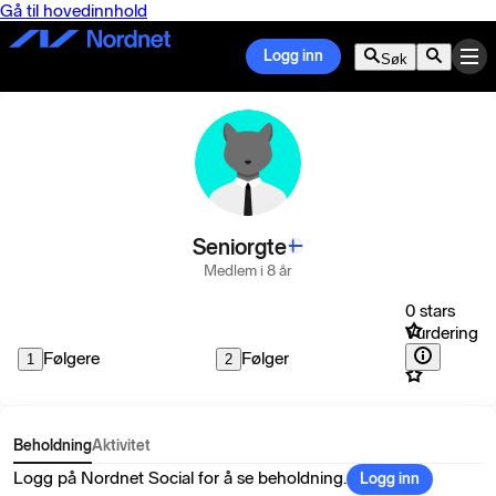
Gå til hovedinnhold
Logg inn
Søk
Seniorgte
Medlem i 8 år
0 stars
Vurdering
Følgere
Følger
1
2
Beholdning
Aktivitet
Logg på Nordnet Social for å se beholdning.
Logg inn