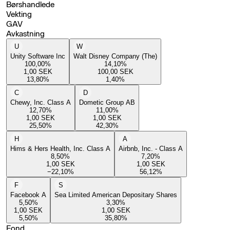
Børshandlede
Vekting
GAV
Avkastning
U
W
Unity Software Inc
Walt Disney Company (The)
100,00
%
14,10
%
1,00
SEK
100,00
SEK
13,80
%
1,40
%
C
D
Chewy, Inc. Class A
Dometic Group AB
12,70
%
11,00
%
1,00
SEK
1,00
SEK
25,50
%
42,30
%
H
A
Hims & Hers Health, Inc. Class A
Airbnb, Inc. - Class A
8,50
%
7,20
%
1,00
SEK
1,00
SEK
−22,10
%
56,12
%
F
S
Facebook A
Sea Limited American Depositary Shares
5,50
%
3,30
%
1,00
SEK
1,00
SEK
5,50
%
35,80
%
Fond