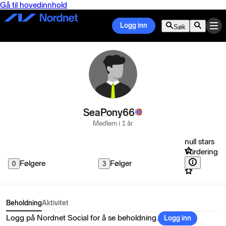
Gå til hovedinnhold
Logg inn
Søk
SeaPony66
Medlem i 1 år
null stars
Vurdering
Følgere
Følger
0
3
Beholdning
Aktivitet
Logg på Nordnet Social for å se beholdning.
Logg inn