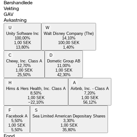
Børshandlede
Vekting
GAV
Avkastning
U
W
Unity Software Inc
Walt Disney Company (The)
100,00
%
14,10
%
1,00
SEK
100,00
SEK
13,80
%
1,40
%
C
D
Chewy, Inc. Class A
Dometic Group AB
12,70
%
11,00
%
1,00
SEK
1,00
SEK
25,50
%
42,30
%
H
A
Hims & Hers Health, Inc. Class A
Airbnb, Inc. - Class A
8,50
%
7,20
%
1,00
SEK
1,00
SEK
−22,10
%
56,12
%
F
S
Facebook A
Sea Limited American Depositary Shares
5,50
%
3,30
%
1,00
SEK
1,00
SEK
5,50
%
35,80
%
Fond