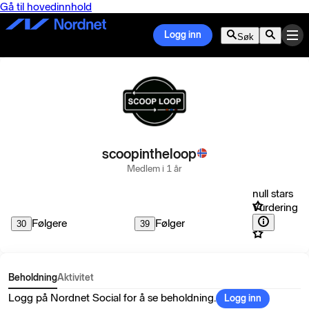
Gå til hovedinnhold
Logg inn
Søk
scoopintheloop
Medlem i 1 år
null stars
Vurdering
Følgere
Følger
30
39
Beholdning
Aktivitet
Logg på Nordnet Social for å se beholdning.
Logg inn