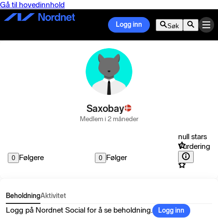
Gå til hovedinnhold
Logg inn
Søk
Saxobay
Medlem i 2 måneder
null stars
Vurdering
Følgere
Følger
0
0
Beholdning
Aktivitet
Logg på Nordnet Social for å se beholdning.
Logg inn