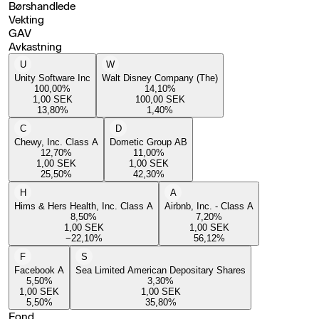
Børshandlede
Vekting
GAV
Avkastning
U
W
Unity Software Inc
Walt Disney Company (The)
100,00
%
14,10
%
1,00
SEK
100,00
SEK
13,80
%
1,40
%
C
D
Chewy, Inc. Class A
Dometic Group AB
12,70
%
11,00
%
1,00
SEK
1,00
SEK
25,50
%
42,30
%
H
A
Hims & Hers Health, Inc. Class A
Airbnb, Inc. - Class A
8,50
%
7,20
%
1,00
SEK
1,00
SEK
−22,10
%
56,12
%
F
S
Facebook A
Sea Limited American Depositary Shares
5,50
%
3,30
%
1,00
SEK
1,00
SEK
5,50
%
35,80
%
Fond