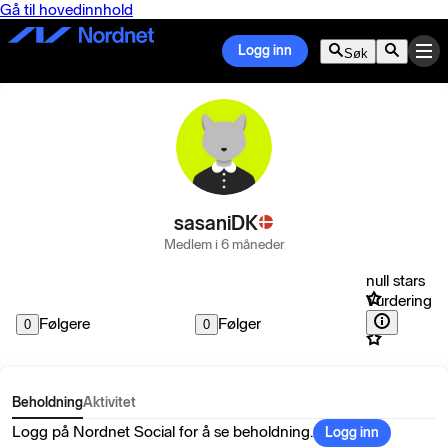
Gå til hovedinnhold
Logg inn
Søk
sasaniDK
Medlem i 6 måneder
null stars
Vurdering
Følgere
Følger
0
0
Beholdning
Aktivitet
Logg på Nordnet Social for å se beholdning.
Logg inn