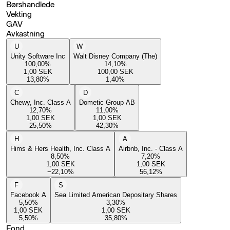
Børshandlede
Vekting
GAV
Avkastning
U
W
Unity Software Inc
Walt Disney Company (The)
100,00
%
14,10
%
1,00
SEK
100,00
SEK
13,80
%
1,40
%
C
D
Chewy, Inc. Class A
Dometic Group AB
12,70
%
11,00
%
1,00
SEK
1,00
SEK
25,50
%
42,30
%
H
A
Hims & Hers Health, Inc. Class A
Airbnb, Inc. - Class A
8,50
%
7,20
%
1,00
SEK
1,00
SEK
−22,10
%
56,12
%
F
S
Facebook A
Sea Limited American Depositary Shares
5,50
%
3,30
%
1,00
SEK
1,00
SEK
5,50
%
35,80
%
Fond