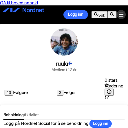
Gå til hovedinnhold
Logg inn
Søk
ruuki
Medlem i 12 år
0 stars
Vurdering
Følgere
Følger
10
3
Beholdning
Aktivitet
Logg på Nordnet Social for å se beholdning.
Logg inn