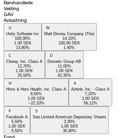
Børshandlede
Vekting
GAV
Avkastning
U
W
Unity Software Inc
Walt Disney Company (The)
100,00
%
14,10
%
1,00
SEK
100,00
SEK
13,80
%
1,40
%
C
D
Chewy, Inc. Class A
Dometic Group AB
12,70
%
11,00
%
1,00
SEK
1,00
SEK
25,50
%
42,30
%
H
A
Hims & Hers Health, Inc. Class A
Airbnb, Inc. - Class A
8,50
%
7,20
%
1,00
SEK
1,00
SEK
−22,10
%
56,12
%
F
S
Facebook A
Sea Limited American Depositary Shares
5,50
%
3,30
%
1,00
SEK
1,00
SEK
5,50
%
35,80
%
Fond