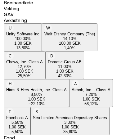
Børshandlede
Vekting
GAV
Avkastning
U
W
Unity Software Inc
Walt Disney Company (The)
100,00
%
14,10
%
1,00
SEK
100,00
SEK
13,80
%
1,40
%
C
D
Chewy, Inc. Class A
Dometic Group AB
12,70
%
11,00
%
1,00
SEK
1,00
SEK
25,50
%
42,30
%
H
A
Hims & Hers Health, Inc. Class A
Airbnb, Inc. - Class A
8,50
%
7,20
%
1,00
SEK
1,00
SEK
−22,10
%
56,12
%
F
S
Facebook A
Sea Limited American Depositary Shares
5,50
%
3,30
%
1,00
SEK
1,00
SEK
5,50
%
35,80
%
Fond