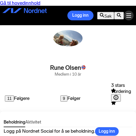
Gå til hovedinnhold
Logg inn
Søk
Rune Olsen
Medlem i 10 år
3 stars
Vurdering
Følgere
Følger
11
9
Beholdning
Aktivitet
Logg på Nordnet Social for å se beholdning.
Logg inn