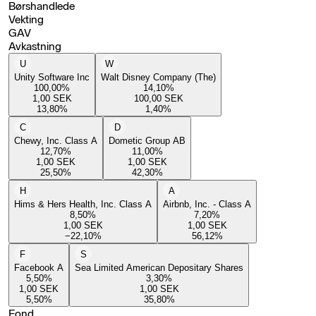
Børshandlede
Vekting
GAV
Avkastning
U
W
Unity Software Inc
Walt Disney Company (The)
100,00
%
14,10
%
1,00
SEK
100,00
SEK
13,80
%
1,40
%
C
D
Chewy, Inc. Class A
Dometic Group AB
12,70
%
11,00
%
1,00
SEK
1,00
SEK
25,50
%
42,30
%
H
A
Hims & Hers Health, Inc. Class A
Airbnb, Inc. - Class A
8,50
%
7,20
%
1,00
SEK
1,00
SEK
−22,10
%
56,12
%
F
S
Facebook A
Sea Limited American Depositary Shares
5,50
%
3,30
%
1,00
SEK
1,00
SEK
5,50
%
35,80
%
Fond