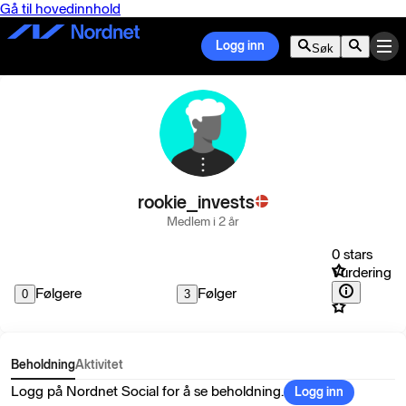
Gå til hovedinnhold
Logg inn
Søk
rookie_invests
Medlem i 2 år
0 stars
Vurdering
Følgere
Følger
0
3
Beholdning
Aktivitet
Logg på Nordnet Social for å se beholdning.
Logg inn