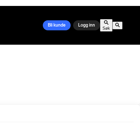
Bli kunde
Logg inn
Søk