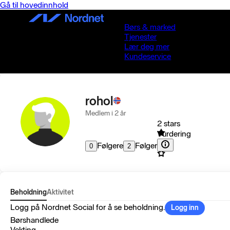
Gå til hovedinnhold
Børs & marked
Tjenester
Lær deg mer
Kundeservice
rohol
Medlem i 2 år
2 stars
Vurdering
Følgere
Følger
0
2
Beholdning
Aktivitet
Logg på Nordnet Social for å se beholdning.
Logg inn
Børshandlede
Vekting