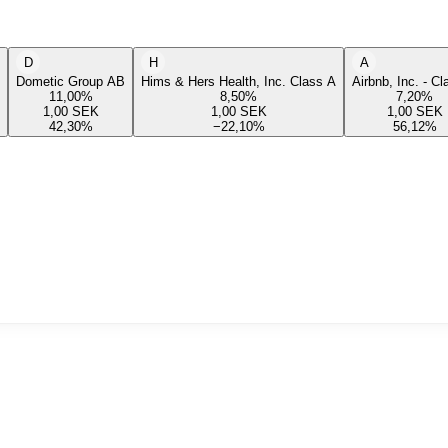
D
H
A
Dometic Group AB
Hims & Hers Health, Inc. Class A
Airbnb, Inc. - C
11,00
%
8,50
%
7,20
%
1,00
SEK
1,00
SEK
1,00
SEK
42,30
%
−22,10
%
56,12
%