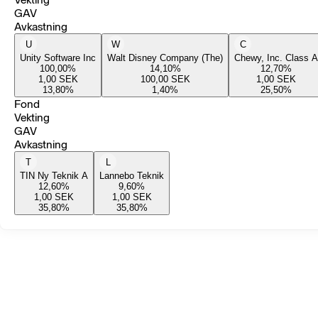
GAV
Avkastning
U
W
C
Unity Software Inc
Walt Disney Company (The)
Chewy, Inc. Class A
100,00
%
14,10
%
12,70
%
1,00
SEK
100,00
SEK
1,00
SEK
13,80
%
1,40
%
25,50
%
Fond
Vekting
GAV
Avkastning
T
L
TIN Ny Teknik A
Lannebo Teknik
12,60
%
9,60
%
1,00
SEK
1,00
SEK
35,80
%
35,80
%