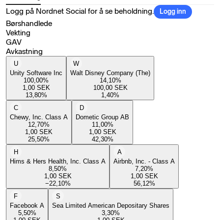
Logg på Nordnet Social for å se beholdning.
Logg inn
Børshandlede
Vekting
GAV
Avkastning
U
W
Unity Software Inc
Walt Disney Company (The)
100,00
%
14,10
%
1,00
SEK
100,00
SEK
13,80
%
1,40
%
C
D
Chewy, Inc. Class A
Dometic Group AB
12,70
%
11,00
%
1,00
SEK
1,00
SEK
25,50
%
42,30
%
H
A
Hims & Hers Health, Inc. Class A
Airbnb, Inc. - Class A
8,50
%
7,20
%
1,00
SEK
1,00
SEK
−22,10
%
56,12
%
F
S
Facebook A
Sea Limited American Depositary Shares
5,50
%
3,30
%