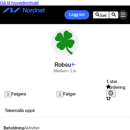
Gå til hovedinnhold
Logg inn
Søk
Robsu
Medlem i 1 år
1 star
Vurdering
Følgere
Følger
1
1
Tekemällä oppii
Beholdning
Aktivitet