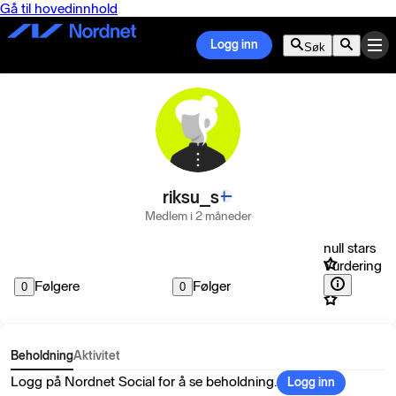
Gå til hovedinnhold
Logg inn
Søk
riksu_s
Medlem i 2 måneder
null stars
Vurdering
Følgere
Følger
0
0
Beholdning
Aktivitet
Logg på Nordnet Social for å se beholdning.
Logg inn