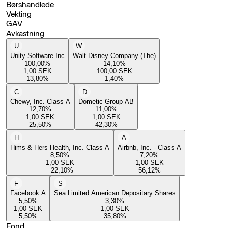
Børshandlede
Vekting
GAV
Avkastning
U
W
Unity Software Inc
Walt Disney Company (The)
100,00
%
14,10
%
1,00
SEK
100,00
SEK
13,80
%
1,40
%
C
D
Chewy, Inc. Class A
Dometic Group AB
12,70
%
11,00
%
1,00
SEK
1,00
SEK
25,50
%
42,30
%
H
A
Hims & Hers Health, Inc. Class A
Airbnb, Inc. - Class A
8,50
%
7,20
%
1,00
SEK
1,00
SEK
−22,10
%
56,12
%
F
S
Facebook A
Sea Limited American Depositary Shares
5,50
%
3,30
%
1,00
SEK
1,00
SEK
5,50
%
35,80
%
Fond