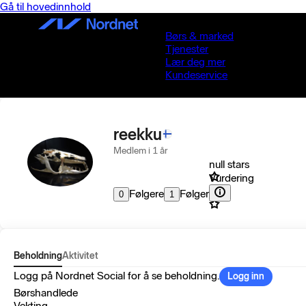
Gå til hovedinnhold
Børs & marked
Tjenester
Lær deg mer
Kundeservice
reekku
Medlem i 1 år
null stars
Vurdering
Følgere
Følger
0
1
Beholdning
Aktivitet
Logg på Nordnet Social for å se beholdning.
Logg inn
Børshandlede
Vekting