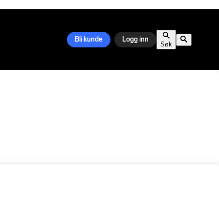
Bli kunde
Logg inn
Søk