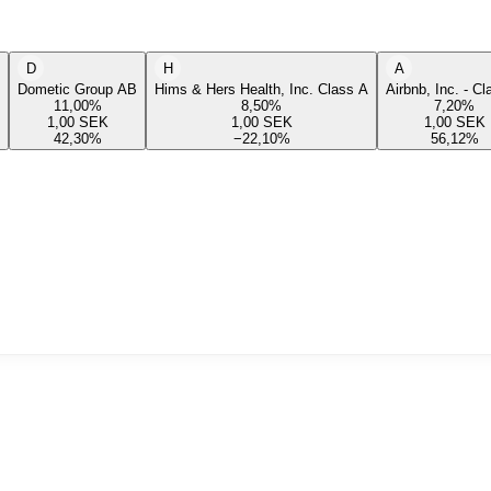
D
H
A
Dometic Group AB
Hims & Hers Health, Inc. Class A
Airbnb, Inc. - C
11,00
%
8,50
%
7,20
%
1,00
SEK
1,00
SEK
1,00
SEK
42,30
%
−22,10
%
56,12
%