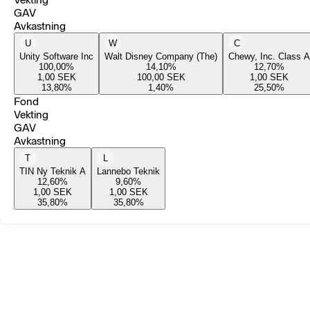
GAV
Avkastning
U
W
C
Unity Software Inc
Walt Disney Company (The)
Chewy, Inc. Class A
100,00
%
14,10
%
12,70
%
1,00
SEK
100,00
SEK
1,00
SEK
13,80
%
1,40
%
25,50
%
Fond
Vekting
GAV
Avkastning
T
L
TIN Ny Teknik A
Lannebo Teknik
12,60
%
9,60
%
1,00
SEK
1,00
SEK
35,80
%
35,80
%