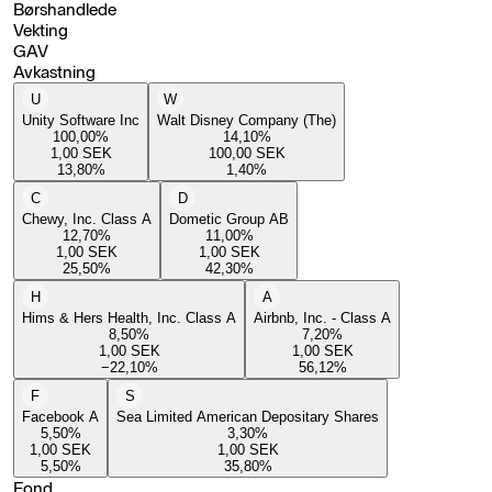
Børshandlede
Vekting
GAV
Avkastning
U
W
Unity Software Inc
Walt Disney Company (The)
100,00
%
14,10
%
1,00
SEK
100,00
SEK
13,80
%
1,40
%
C
D
Chewy, Inc. Class A
Dometic Group AB
12,70
%
11,00
%
1,00
SEK
1,00
SEK
25,50
%
42,30
%
H
A
Hims & Hers Health, Inc. Class A
Airbnb, Inc. - Class A
8,50
%
7,20
%
1,00
SEK
1,00
SEK
−22,10
%
56,12
%
F
S
Facebook A
Sea Limited American Depositary Shares
5,50
%
3,30
%
1,00
SEK
1,00
SEK
5,50
%
35,80
%
Fond