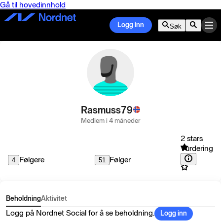
Gå til hovedinnhold
Logg inn
Søk
Rasmuss79
Medlem i 4 måneder
2 stars
Vurdering
Følgere
Følger
4
51
Beholdning
Aktivitet
Logg på Nordnet Social for å se beholdning.
Logg inn