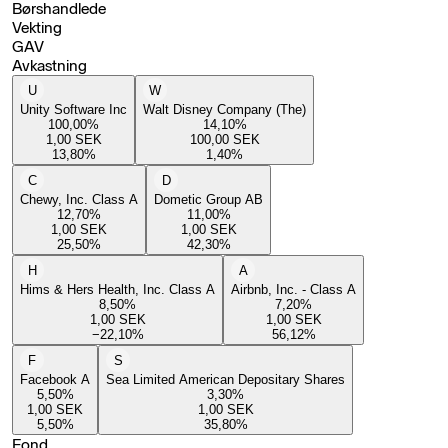
Børshandlede
Vekting
GAV
Avkastning
U
W
Unity Software Inc
Walt Disney Company (The)
100,00
%
14,10
%
1,00
SEK
100,00
SEK
13,80
%
1,40
%
C
D
Chewy, Inc. Class A
Dometic Group AB
12,70
%
11,00
%
1,00
SEK
1,00
SEK
25,50
%
42,30
%
H
A
Hims & Hers Health, Inc. Class A
Airbnb, Inc. - Class A
8,50
%
7,20
%
1,00
SEK
1,00
SEK
−22,10
%
56,12
%
F
S
Facebook A
Sea Limited American Depositary Shares
5,50
%
3,30
%
1,00
SEK
1,00
SEK
5,50
%
35,80
%
Fond