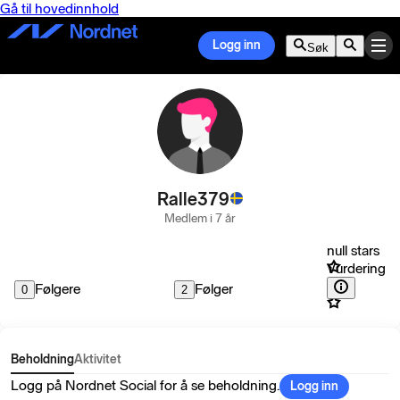
Gå til hovedinnhold
Logg inn
Søk
Ralle379
Medlem i 7 år
null stars
Vurdering
Følgere
Følger
0
2
Beholdning
Aktivitet
Logg på Nordnet Social for å se beholdning.
Logg inn