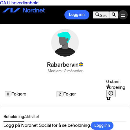
Gå til hovedinnhold
Logg inn
Søk
Rabarbervin
Medlem i 2 måneder
0 stars
Vurdering
Følgere
Følger
0
2
Beholdning
Aktivitet
Logg på Nordnet Social for å se beholdning.
Logg inn