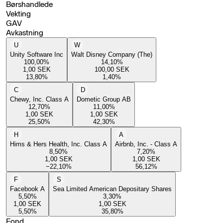
Børshandlede
Vekting
GAV
Avkastning
U
W
Unity Software Inc
Walt Disney Company (The)
100,00
%
14,10
%
1,00
SEK
100,00
SEK
13,80
%
1,40
%
C
D
Chewy, Inc. Class A
Dometic Group AB
12,70
%
11,00
%
1,00
SEK
1,00
SEK
25,50
%
42,30
%
H
A
Hims & Hers Health, Inc. Class A
Airbnb, Inc. - Class A
8,50
%
7,20
%
1,00
SEK
1,00
SEK
−22,10
%
56,12
%
F
S
Facebook A
Sea Limited American Depositary Shares
5,50
%
3,30
%
1,00
SEK
1,00
SEK
5,50
%
35,80
%
Fond