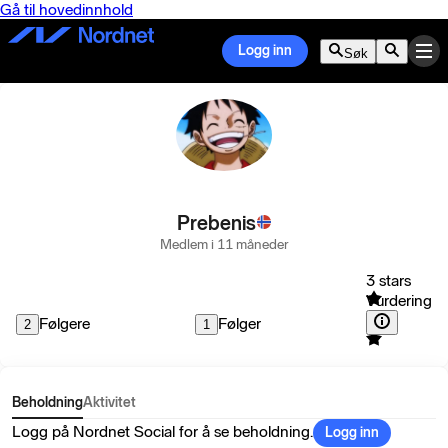
Gå til hovedinnhold
Logg inn
Søk
Prebenis
Medlem i 11 måneder
3 stars
Vurdering
Følgere
Følger
2
1
Beholdning
Aktivitet
Logg på Nordnet Social for å se beholdning.
Logg inn