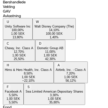
Børshandlede
Vekting
GAV
Avkastning
U
W
Unity Software Inc
Walt Disney Company (The)
100,00
%
14,10
%
1,00
SEK
100,00
SEK
13,80
%
1,40
%
C
D
Chewy, Inc. Class A
Dometic Group AB
12,70
%
11,00
%
1,00
SEK
1,00
SEK
25,50
%
42,30
%
H
A
Hims & Hers Health, Inc. Class A
Airbnb, Inc. - Class A
8,50
%
7,20
%
1,00
SEK
1,00
SEK
−22,10
%
56,12
%
F
S
Facebook A
Sea Limited American Depositary Shares
5,50
%
3,30
%
1,00
SEK
1,00
SEK
5,50
%
35,80
%
Fond