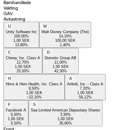
Børshandlede
Vekting
GAV
Avkastning
U
W
Unity Software Inc
Walt Disney Company (The)
100,00
%
14,10
%
1,00
SEK
100,00
SEK
13,80
%
1,40
%
C
D
Chewy, Inc. Class A
Dometic Group AB
12,70
%
11,00
%
1,00
SEK
1,00
SEK
25,50
%
42,30
%
H
A
Hims & Hers Health, Inc. Class A
Airbnb, Inc. - Class A
8,50
%
7,20
%
1,00
SEK
1,00
SEK
−22,10
%
56,12
%
F
S
Facebook A
Sea Limited American Depositary Shares
5,50
%
3,30
%
1,00
SEK
1,00
SEK
5,50
%
35,80
%
Fond