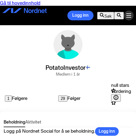
Gå til hovedinnhold
Logg inn
Søk
PotatoInvestor
Medlem i 1 år
null stars
Vurdering
Følgere
Følger
1
29
Beholdning
Aktivitet
Logg på Nordnet Social for å se beholdning.
Logg inn