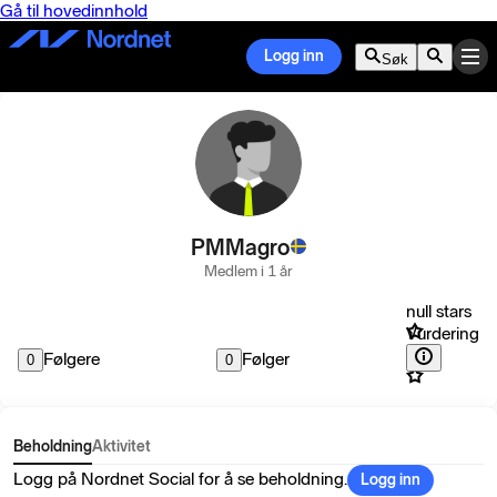
Gå til hovedinnhold
Logg inn
Søk
PMMagro
Medlem i 1 år
null stars
Vurdering
Følgere
Følger
0
0
Beholdning
Aktivitet
Logg på Nordnet Social for å se beholdning.
Logg inn