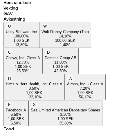
Børshandlede
Vekting
GAV
Avkastning
U
W
Unity Software Inc
Walt Disney Company (The)
100,00
%
14,10
%
1,00
SEK
100,00
SEK
13,80
%
1,40
%
C
D
Chewy, Inc. Class A
Dometic Group AB
12,70
%
11,00
%
1,00
SEK
1,00
SEK
25,50
%
42,30
%
H
A
Hims & Hers Health, Inc. Class A
Airbnb, Inc. - Class A
8,50
%
7,20
%
1,00
SEK
1,00
SEK
−22,10
%
56,12
%
F
S
Facebook A
Sea Limited American Depositary Shares
5,50
%
3,30
%
1,00
SEK
1,00
SEK
5,50
%
35,80
%
Fond