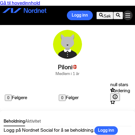
Gå til hovedinnhold
Logg inn
Søk
Piloni
Medlem i 1 år
null stars
Vurdering
Følgere
Følger
0
0
Beholdning
Aktivitet
Logg på Nordnet Social for å se beholdning.
Logg inn