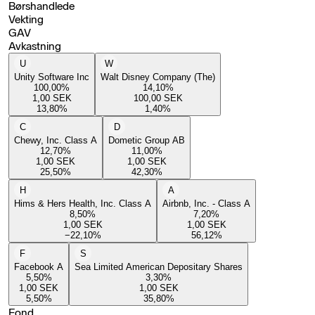
Børshandlede
Vekting
GAV
Avkastning
U
W
Unity Software Inc
Walt Disney Company (The)
100,00
%
14,10
%
1,00
SEK
100,00
SEK
13,80
%
1,40
%
C
D
Chewy, Inc. Class A
Dometic Group AB
12,70
%
11,00
%
1,00
SEK
1,00
SEK
25,50
%
42,30
%
H
A
Hims & Hers Health, Inc. Class A
Airbnb, Inc. - Class A
8,50
%
7,20
%
1,00
SEK
1,00
SEK
−22,10
%
56,12
%
F
S
Facebook A
Sea Limited American Depositary Shares
5,50
%
3,30
%
1,00
SEK
1,00
SEK
5,50
%
35,80
%
Fond