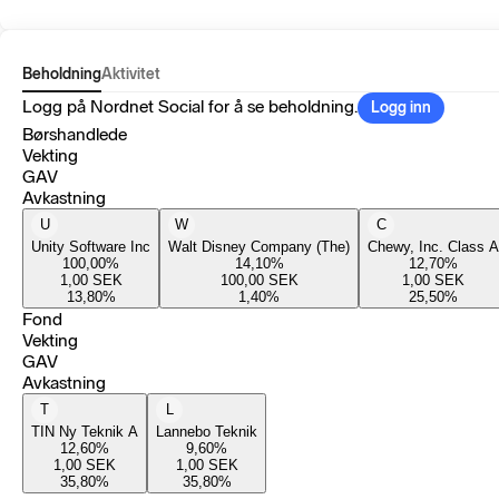
Beholdning
Aktivitet
Logg på Nordnet Social for å se beholdning.
Logg inn
Børshandlede
Vekting
GAV
Avkastning
U
W
C
Unity Software Inc
Walt Disney Company (The)
Chewy, Inc. Class A
100,00
%
14,10
%
12,70
%
1,00
SEK
100,00
SEK
1,00
SEK
13,80
%
1,40
%
25,50
%
Fond
Vekting
GAV
Avkastning
T
L
TIN Ny Teknik A
Lannebo Teknik
12,60
%
9,60
%
1,00
SEK
1,00
SEK
35,80
%
35,80
%