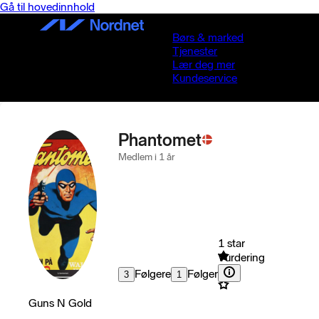
Gå til hovedinnhold
Børs & marked
Tjenester
Lær deg mer
Kundeservice
Phantomet
Medlem i 1 år
1 star
Vurdering
Følgere
Følger
3
1
Guns N Gold