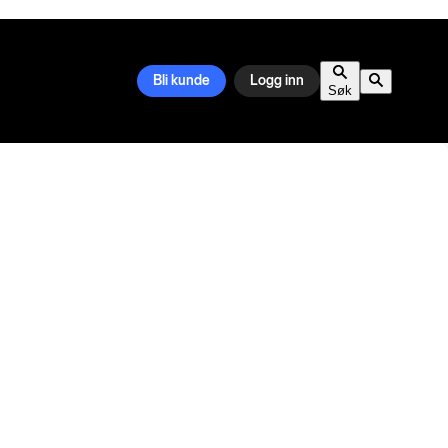
Bli kunde
Logg inn
Søk