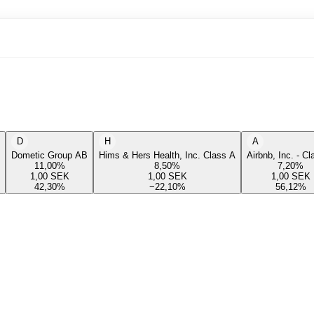
D
H
A
Dometic Group AB
Hims & Hers Health, Inc. Class A
Airbnb, Inc. - C
11,00
%
8,50
%
7,20
%
1,00
SEK
1,00
SEK
1,00
SEK
42,30
%
−22,10
%
56,12
%