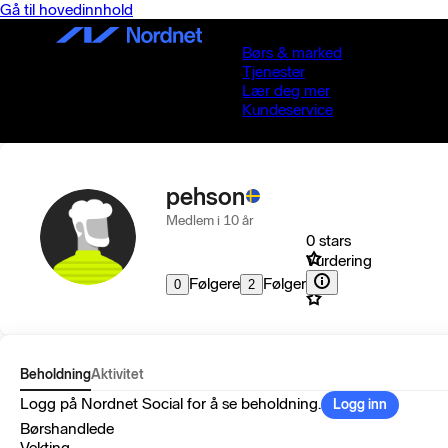
Gå til hovedinnhold
Børs & marked
Tjenester
Lær deg mer
Kundeservice
pehson
Medlem i 10 år
0 stars
Vurdering
Følgere
Følger
0
2
Beholdning
Aktivitet
Logg på Nordnet Social for å se beholdning.
Logg inn
Børshandlede
Vekting