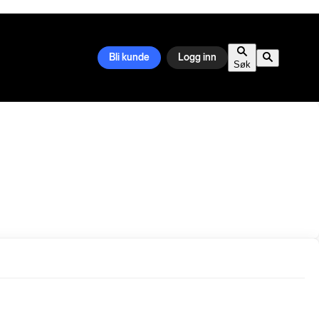
Bli kunde
Logg inn
Søk