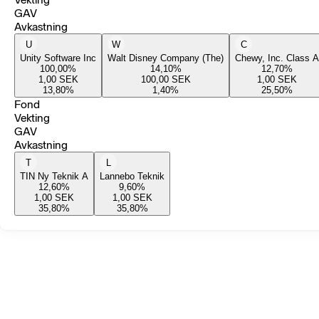
GAV
Avkastning
U
W
C
Unity Software Inc
Walt Disney Company (The)
Chewy, Inc. Class A
100,00
%
14,10
%
12,70
%
1,00
SEK
100,00
SEK
1,00
SEK
13,80
%
1,40
%
25,50
%
Fond
Vekting
GAV
Avkastning
T
L
TIN Ny Teknik A
Lannebo Teknik
12,60
%
9,60
%
1,00
SEK
1,00
SEK
35,80
%
35,80
%