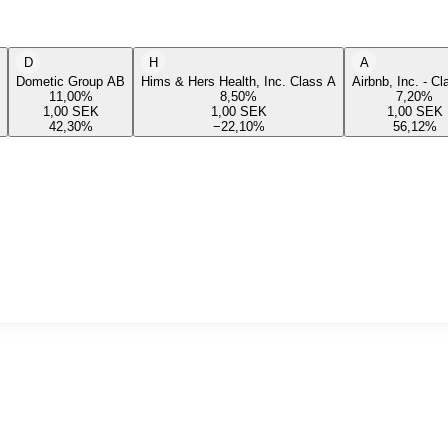
D
H
A
Dometic Group AB
Hims & Hers Health, Inc. Class A
Airbnb, Inc. - C
11,00
%
8,50
%
7,20
%
1,00
SEK
1,00
SEK
1,00
SEK
42,30
%
−22,10
%
56,12
%