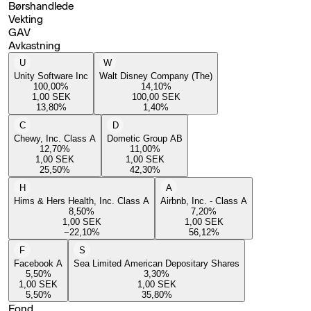
Børshandlede
Vekting
GAV
Avkastning
U
W
Unity Software Inc
Walt Disney Company (The)
100,00
%
14,10
%
1,00
SEK
100,00
SEK
13,80
%
1,40
%
C
D
Chewy, Inc. Class A
Dometic Group AB
12,70
%
11,00
%
1,00
SEK
1,00
SEK
25,50
%
42,30
%
H
A
Hims & Hers Health, Inc. Class A
Airbnb, Inc. - Class A
8,50
%
7,20
%
1,00
SEK
1,00
SEK
−22,10
%
56,12
%
F
S
Facebook A
Sea Limited American Depositary Shares
5,50
%
3,30
%
1,00
SEK
1,00
SEK
5,50
%
35,80
%
Fond