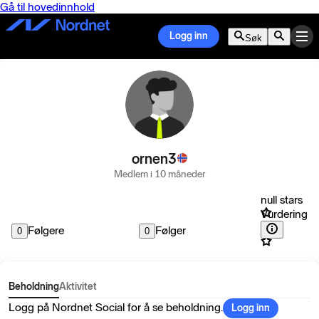
Gå til hovedinnhold
Logg inn
Søk
ornen3
Medlem i 10 måneder
null stars
Vurdering
Følgere
Følger
0
0
Beholdning
Aktivitet
Logg på Nordnet Social for å se beholdning.
Logg inn