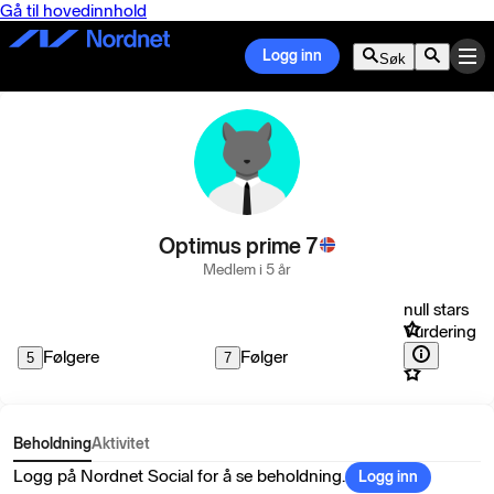
Gå til hovedinnhold
Logg inn
Søk
Optimus prime 7
Medlem i 5 år
null stars
Vurdering
Følgere
Følger
5
7
Beholdning
Aktivitet
Logg på Nordnet Social for å se beholdning.
Logg inn