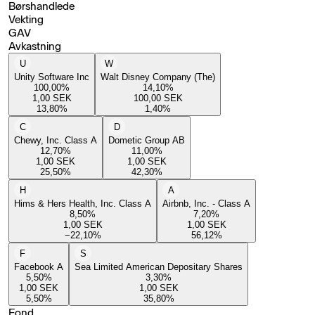
Børshandlede
Vekting
GAV
Avkastning
U
W
Unity Software Inc
Walt Disney Company (The)
100,00
%
14,10
%
1,00
SEK
100,00
SEK
13,80
%
1,40
%
C
D
Chewy, Inc. Class A
Dometic Group AB
12,70
%
11,00
%
1,00
SEK
1,00
SEK
25,50
%
42,30
%
H
A
Hims & Hers Health, Inc. Class A
Airbnb, Inc. - Class A
8,50
%
7,20
%
1,00
SEK
1,00
SEK
−22,10
%
56,12
%
F
S
Facebook A
Sea Limited American Depositary Shares
5,50
%
3,30
%
1,00
SEK
1,00
SEK
5,50
%
35,80
%
Fond