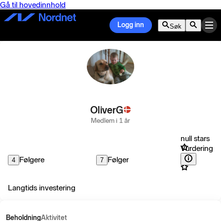
Gå til hovedinnhold
Logg inn
Søk
OliverG
Medlem i 1 år
null stars
Vurdering
Følgere
Følger
4
7
Langtids investering
Beholdning
Aktivitet