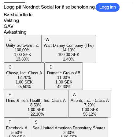
Logg på Nordnet Social for å se beholdning.
Logg inn
Børshandlede
Vekting
GAV
Avkastning
U
W
Unity Software Inc
Walt Disney Company (The)
100,00
%
14,10
%
1,00
SEK
100,00
SEK
13,80
%
1,40
%
C
D
Chewy, Inc. Class A
Dometic Group AB
12,70
%
11,00
%
1,00
SEK
1,00
SEK
25,50
%
42,30
%
H
A
Hims & Hers Health, Inc. Class A
Airbnb, Inc. - Class A
8,50
%
7,20
%
1,00
SEK
1,00
SEK
−22,10
%
56,12
%
F
S
Facebook A
Sea Limited American Depositary Shares
5,50
%
3,30
%