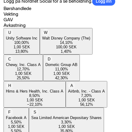
Logg på Nordnet Social for å se beholdning.
Logg inn
Børshandlede
Vekting
GAV
Avkastning
U
W
Unity Software Inc
Walt Disney Company (The)
100,00
%
14,10
%
1,00
SEK
100,00
SEK
13,80
%
1,40
%
C
D
Chewy, Inc. Class A
Dometic Group AB
12,70
%
11,00
%
1,00
SEK
1,00
SEK
25,50
%
42,30
%
H
A
Hims & Hers Health, Inc. Class A
Airbnb, Inc. - Class A
8,50
%
7,20
%
1,00
SEK
1,00
SEK
−22,10
%
56,12
%
F
S
Facebook A
Sea Limited American Depositary Shares
5,50
%
3,30
%
1,00
SEK
1,00
SEK
5,50
%
35,80
%