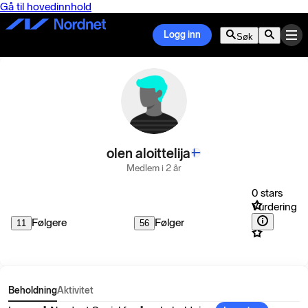
Gå til hovedinnhold
Logg inn
Søk
olen aloittelija
Medlem i 2 år
0 stars
Vurdering
Følgere
Følger
11
56
Beholdning
Aktivitet