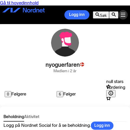
Gå til hovedinnhold
Logg inn
Søk
nyoguerfaren
Medlem i 2 år
null stars
Vurdering
Følgere
Følger
0
6
Beholdning
Aktivitet
Logg på Nordnet Social for å se beholdning.
Logg inn