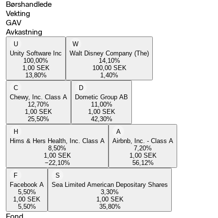
Børshandlede
Vekting
GAV
Avkastning
U
W
Unity Software Inc
Walt Disney Company (The)
100,00
%
14,10
%
1,00
SEK
100,00
SEK
13,80
%
1,40
%
C
D
Chewy, Inc. Class A
Dometic Group AB
12,70
%
11,00
%
1,00
SEK
1,00
SEK
25,50
%
42,30
%
H
A
Hims & Hers Health, Inc. Class A
Airbnb, Inc. - Class A
8,50
%
7,20
%
1,00
SEK
1,00
SEK
−22,10
%
56,12
%
F
S
Facebook A
Sea Limited American Depositary Shares
5,50
%
3,30
%
1,00
SEK
1,00
SEK
5,50
%
35,80
%
Fond