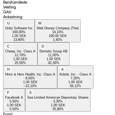
Børshandlede
Vekting
GAV
Avkastning
U
W
Unity Software Inc
Walt Disney Company (The)
100,00
%
14,10
%
1,00
SEK
100,00
SEK
13,80
%
1,40
%
C
D
Chewy, Inc. Class A
Dometic Group AB
12,70
%
11,00
%
1,00
SEK
1,00
SEK
25,50
%
42,30
%
H
A
Hims & Hers Health, Inc. Class A
Airbnb, Inc. - Class A
8,50
%
7,20
%
1,00
SEK
1,00
SEK
−22,10
%
56,12
%
F
S
Facebook A
Sea Limited American Depositary Shares
5,50
%
3,30
%
1,00
SEK
1,00
SEK
5,50
%
35,80
%
Fond