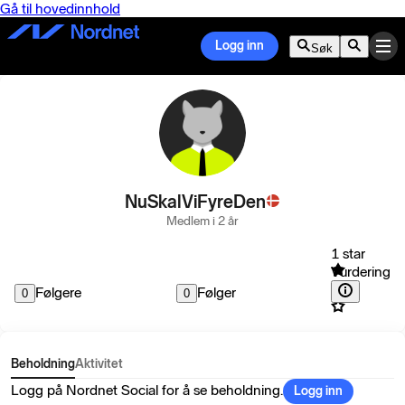
Gå til hovedinnhold
Logg inn
Søk
NuSkalViFyreDen
Medlem i 2 år
1 star
Vurdering
Følgere
Følger
0
0
Beholdning
Aktivitet
Logg på Nordnet Social for å se beholdning.
Logg inn