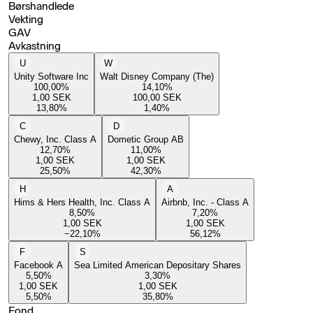
Børshandlede
Vekting
GAV
Avkastning
U
W
Unity Software Inc
Walt Disney Company (The)
100,00
%
14,10
%
1,00
SEK
100,00
SEK
13,80
%
1,40
%
C
D
Chewy, Inc. Class A
Dometic Group AB
12,70
%
11,00
%
1,00
SEK
1,00
SEK
25,50
%
42,30
%
H
A
Hims & Hers Health, Inc. Class A
Airbnb, Inc. - Class A
8,50
%
7,20
%
1,00
SEK
1,00
SEK
−22,10
%
56,12
%
F
S
Facebook A
Sea Limited American Depositary Shares
5,50
%
3,30
%
1,00
SEK
1,00
SEK
5,50
%
35,80
%
Fond