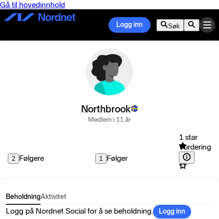
Gå til hovedinnhold
Logg inn
Søk
Northbrook
Medlem i 11 år
1 star
Vurdering
Følgere
Følger
2
1
Beholdning
Aktivitet
Logg på Nordnet Social for å se beholdning.
Logg inn