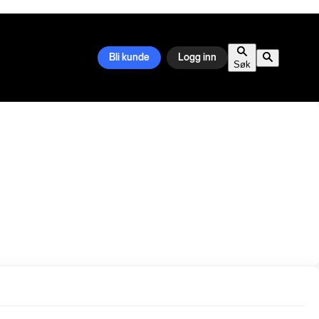
Bli kunde
Logg inn
Søk