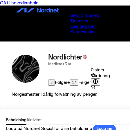
Gå til hovedinnhold
Børs & marked
Tjenester
Lær deg mer
Kundeservice
Nordlichter
Medlem i 3 år
0 stars
Vurdering
Følgere
Følger
3
17
Norgesmester i dårlig forvaltning av penger.
Beholdning
Aktivitet
Logg på Nordnet Social for å se beholdning.
Logg inn