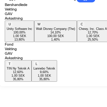
Børshandlede
Vekting
GAV
Avkastning
U
W
C
Unity Software Inc
Walt Disney Company (The)
Chewy, Inc. Class A
100,00
%
14,10
%
12,70
%
1,00
SEK
100,00
SEK
1,00
SEK
13,80
%
1,40
%
25,50
%
Fond
Vekting
GAV
Avkastning
T
L
TIN Ny Teknik A
Lannebo Teknik
12,60
%
9,60
%
1,00
SEK
1,00
SEK
35,80
%
35,80
%