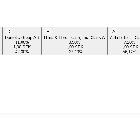
D
H
A
Dometic Group AB
Hims & Hers Health, Inc. Class A
Airbnb, Inc. - C
11,00
%
8,50
%
7,20
%
1,00
SEK
1,00
SEK
1,00
SEK
42,30
%
−22,10
%
56,12
%