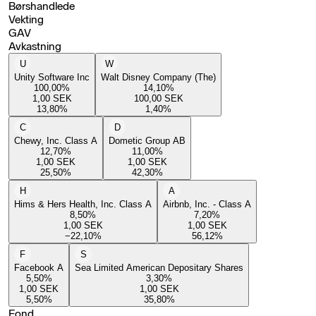
Børshandlede
Vekting
GAV
Avkastning
U
W
Unity Software Inc
Walt Disney Company (The)
100,00
%
14,10
%
1,00
SEK
100,00
SEK
13,80
%
1,40
%
C
D
Chewy, Inc. Class A
Dometic Group AB
12,70
%
11,00
%
1,00
SEK
1,00
SEK
25,50
%
42,30
%
H
A
Hims & Hers Health, Inc. Class A
Airbnb, Inc. - Class A
8,50
%
7,20
%
1,00
SEK
1,00
SEK
−22,10
%
56,12
%
F
S
Facebook A
Sea Limited American Depositary Shares
5,50
%
3,30
%
1,00
SEK
1,00
SEK
5,50
%
35,80
%
Fond