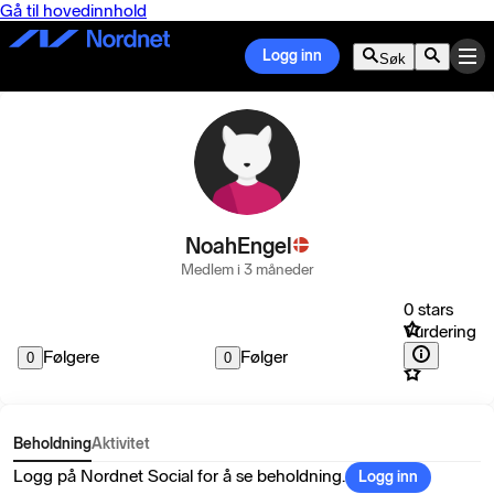
Gå til hovedinnhold
Logg inn
Søk
NoahEngel
Medlem i 3 måneder
0 stars
Vurdering
Følgere
Følger
0
0
Beholdning
Aktivitet
Logg på Nordnet Social for å se beholdning.
Logg inn