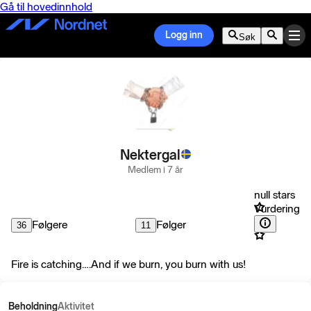
Gå til hovedinnhold
Logg inn
Søk
Nektergal
Medlem i 7 år
null stars
Vurdering
Følgere
Følger
36
11
Fire is catching….And if we burn, you burn with us!
Beholdning
Aktivitet