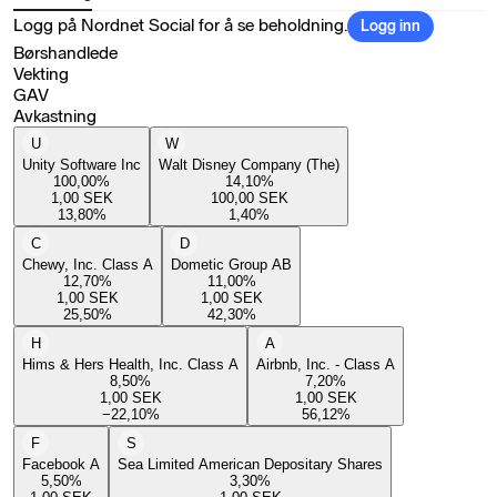
Logg på Nordnet Social for å se beholdning.
Logg inn
Børshandlede
Vekting
GAV
Avkastning
U
W
Unity Software Inc
Walt Disney Company (The)
100,00
%
14,10
%
1,00
SEK
100,00
SEK
13,80
%
1,40
%
C
D
Chewy, Inc. Class A
Dometic Group AB
12,70
%
11,00
%
1,00
SEK
1,00
SEK
25,50
%
42,30
%
H
A
Hims & Hers Health, Inc. Class A
Airbnb, Inc. - Class A
8,50
%
7,20
%
1,00
SEK
1,00
SEK
−22,10
%
56,12
%
F
S
Facebook A
Sea Limited American Depositary Shares
5,50
%
3,30
%