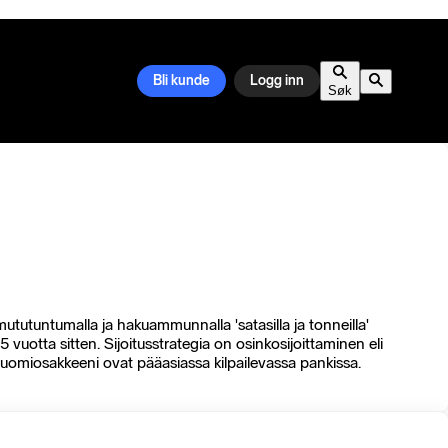
Bli kunde
Logg inn
Søk
tutuntumalla ja hakuammunnalla 'satasilla ja tonneilla'
5 vuotta sitten. Sijoitusstrategia on osinkosijoittaminen eli
 Suomiosakkeeni ovat pääasiassa kilpailevassa pankissa.