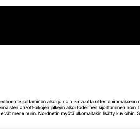
linen. Sijoittaminen alkoi jo noin 25 vuotta sitten enimmäkseen mu
 erinäisten on/off-aikojen jälkeen alkoi todellinen sijoittaminen noin 1
a eivät mene nurin. Nordnetin myötä ulkomaitakin lisätty kuvioihin.