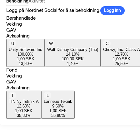
Beholdning
Aktivitet
Logg på Nordnet Social for å se beholdning.
Logg inn
Børshandlede
Vekting
GAV
Avkastning
U
W
C
Unity Software Inc
Walt Disney Company (The)
Chewy, Inc. Class A
100,00
%
14,10
%
12,70
%
1,00
SEK
100,00
SEK
1,00
SEK
13,80
%
1,40
%
25,50
%
Fond
Vekting
GAV
Avkastning
T
L
TIN Ny Teknik A
Lannebo Teknik
12,60
%
9,60
%
1,00
SEK
1,00
SEK
35,80
%
35,80
%