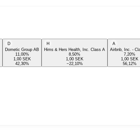
D
H
A
Dometic Group AB
Hims & Hers Health, Inc. Class A
Airbnb, Inc. - C
11,00
%
8,50
%
7,20
%
1,00
SEK
1,00
SEK
1,00
SEK
42,30
%
−22,10
%
56,12
%