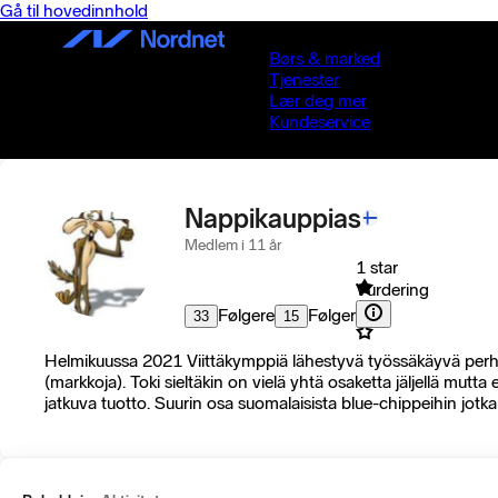
Gå til hovedinnhold
Børs & marked
Tjenester
Lær deg mer
Kundeservice
Nappikauppias
Medlem i 11 år
1 star
Vurdering
Følgere
Følger
33
15
Helmikuussa 2021 Viittäkymppiä lähestyvä työssäkäyvä perheel
(markkoja). Toki sieltäkin on vielä yhtä osaketta jäljellä mutta
jatkuva tuotto. Suurin osa suomalaisista blue-chippeihin jotk