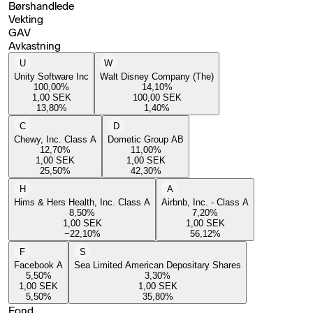
Børshandlede
Vekting
GAV
Avkastning
U
W
Unity Software Inc
Walt Disney Company (The)
100,00
%
14,10
%
1,00
SEK
100,00
SEK
13,80
%
1,40
%
C
D
Chewy, Inc. Class A
Dometic Group AB
12,70
%
11,00
%
1,00
SEK
1,00
SEK
25,50
%
42,30
%
H
A
Hims & Hers Health, Inc. Class A
Airbnb, Inc. - Class A
8,50
%
7,20
%
1,00
SEK
1,00
SEK
−22,10
%
56,12
%
F
S
Facebook A
Sea Limited American Depositary Shares
5,50
%
3,30
%
1,00
SEK
1,00
SEK
5,50
%
35,80
%
Fond