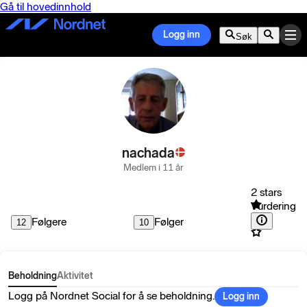
Gå til hovedinnhold
Logg inn
Søk
nachada
Medlem i 11 år
2 stars
Vurdering
Følgere
Følger
12
10
Beholdning
Aktivitet
Logg på Nordnet Social for å se beholdning.
Logg inn