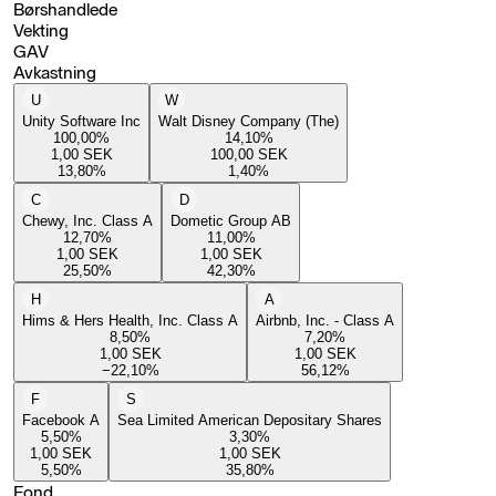
Børshandlede
Vekting
GAV
Avkastning
U
W
Unity Software Inc
Walt Disney Company (The)
100,00
%
14,10
%
1,00
SEK
100,00
SEK
13,80
%
1,40
%
C
D
Chewy, Inc. Class A
Dometic Group AB
12,70
%
11,00
%
1,00
SEK
1,00
SEK
25,50
%
42,30
%
H
A
Hims & Hers Health, Inc. Class A
Airbnb, Inc. - Class A
8,50
%
7,20
%
1,00
SEK
1,00
SEK
−22,10
%
56,12
%
F
S
Facebook A
Sea Limited American Depositary Shares
5,50
%
3,30
%
1,00
SEK
1,00
SEK
5,50
%
35,80
%
Fond