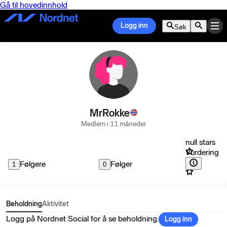
Gå til hovedinnhold
Logg inn
Søk
MrRokke
Medlem i 11 måneder
null stars
Vurdering
Følgere
Følger
1
0
Beholdning
Aktivitet
Logg på Nordnet Social for å se beholdning.
Logg inn