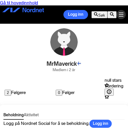
Gå til hovedinnhold
Logg inn
Søk
MrMaverick
Medlem i 2 år
null stars
Vurdering
Følgere
Følger
2
0
Beholdning
Aktivitet
Logg på Nordnet Social for å se beholdning.
Logg inn