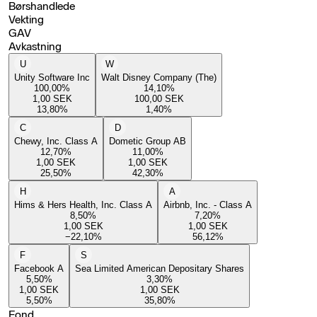
Børshandlede
Vekting
GAV
Avkastning
U
W
Unity Software Inc
Walt Disney Company (The)
100,00
%
14,10
%
1,00
SEK
100,00
SEK
13,80
%
1,40
%
C
D
Chewy, Inc. Class A
Dometic Group AB
12,70
%
11,00
%
1,00
SEK
1,00
SEK
25,50
%
42,30
%
H
A
Hims & Hers Health, Inc. Class A
Airbnb, Inc. - Class A
8,50
%
7,20
%
1,00
SEK
1,00
SEK
−22,10
%
56,12
%
F
S
Facebook A
Sea Limited American Depositary Shares
5,50
%
3,30
%
1,00
SEK
1,00
SEK
5,50
%
35,80
%
Fond