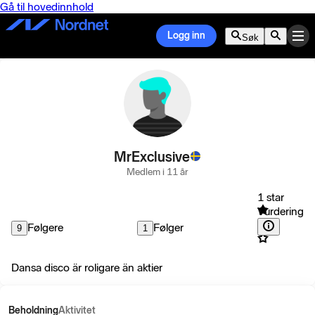
Gå til hovedinnhold
Logg inn
Søk
MrExclusive
Medlem i 11 år
1 star
Vurdering
Følgere
Følger
9
1
Dansa disco är roligare än aktier
Beholdning
Aktivitet