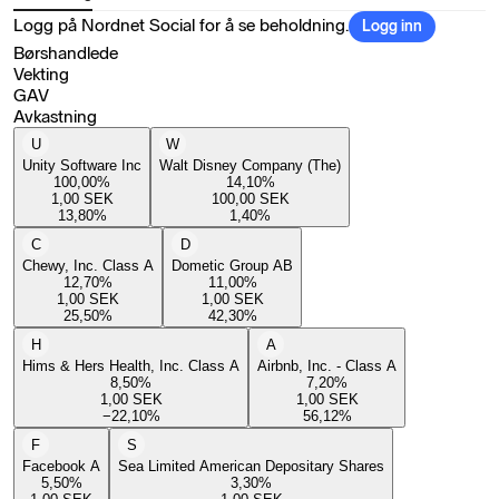
Logg på Nordnet Social for å se beholdning.
Logg inn
Børshandlede
Vekting
GAV
Avkastning
U
W
Unity Software Inc
Walt Disney Company (The)
100,00
%
14,10
%
1,00
SEK
100,00
SEK
13,80
%
1,40
%
C
D
Chewy, Inc. Class A
Dometic Group AB
12,70
%
11,00
%
1,00
SEK
1,00
SEK
25,50
%
42,30
%
H
A
Hims & Hers Health, Inc. Class A
Airbnb, Inc. - Class A
8,50
%
7,20
%
1,00
SEK
1,00
SEK
−22,10
%
56,12
%
F
S
Facebook A
Sea Limited American Depositary Shares
5,50
%
3,30
%