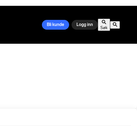
Bli kunde
Logg inn
Søk