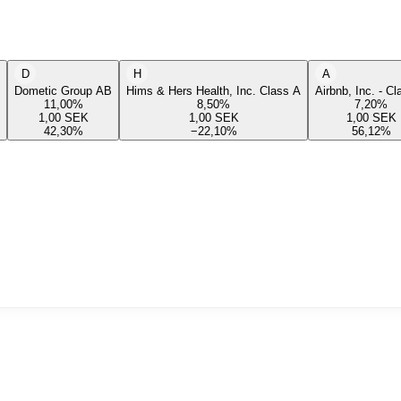
D
H
A
Dometic Group AB
Hims & Hers Health, Inc. Class A
Airbnb, Inc. - C
11,00
%
8,50
%
7,20
%
1,00
SEK
1,00
SEK
1,00
SEK
42,30
%
−22,10
%
56,12
%