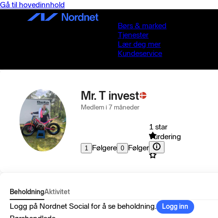
Gå til hovedinnhold
Børs & marked
Tjenester
Lær deg mer
Kundeservice
Mr. T invest
Medlem i 7 måneder
1 star
Vurdering
Følgere
Følger
1
0
Beholdning
Aktivitet
Logg på Nordnet Social for å se beholdning.
Logg inn