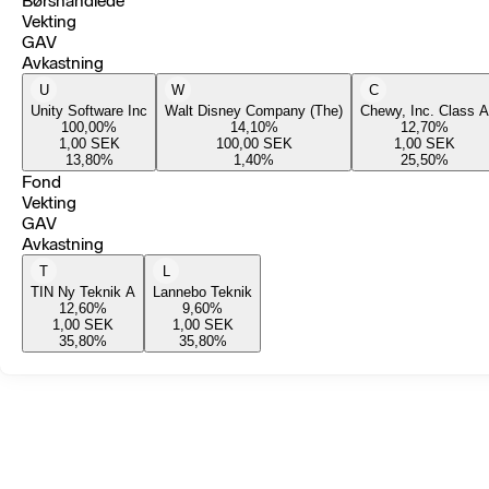
Børshandlede
Vekting
GAV
Avkastning
U
W
C
Unity Software Inc
Walt Disney Company (The)
Chewy, Inc. Class A
100,00
%
14,10
%
12,70
%
1,00
SEK
100,00
SEK
1,00
SEK
13,80
%
1,40
%
25,50
%
Fond
Vekting
GAV
Avkastning
T
L
TIN Ny Teknik A
Lannebo Teknik
12,60
%
9,60
%
1,00
SEK
1,00
SEK
35,80
%
35,80
%