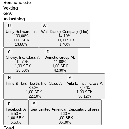
Børshandlede
Vekting
GAV
Avkastning
U
W
Unity Software Inc
Walt Disney Company (The)
100,00
%
14,10
%
1,00
SEK
100,00
SEK
13,80
%
1,40
%
C
D
Chewy, Inc. Class A
Dometic Group AB
12,70
%
11,00
%
1,00
SEK
1,00
SEK
25,50
%
42,30
%
H
A
Hims & Hers Health, Inc. Class A
Airbnb, Inc. - Class A
8,50
%
7,20
%
1,00
SEK
1,00
SEK
−22,10
%
56,12
%
F
S
Facebook A
Sea Limited American Depositary Shares
5,50
%
3,30
%
1,00
SEK
1,00
SEK
5,50
%
35,80
%
Fond