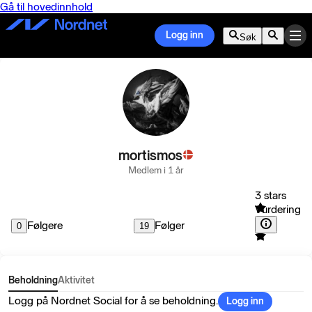
Gå til hovedinnhold
Logg inn
Søk
mortismos
Medlem i 1 år
3 stars
Vurdering
Følgere
Følger
0
19
Beholdning
Aktivitet
Logg på Nordnet Social for å se beholdning.
Logg inn