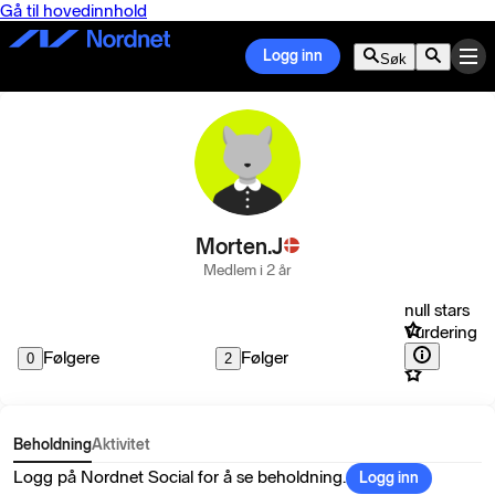
Gå til hovedinnhold
Logg inn
Søk
Morten.J
Medlem i 2 år
null stars
Vurdering
Følgere
Følger
0
2
Beholdning
Aktivitet
Logg på Nordnet Social for å se beholdning.
Logg inn