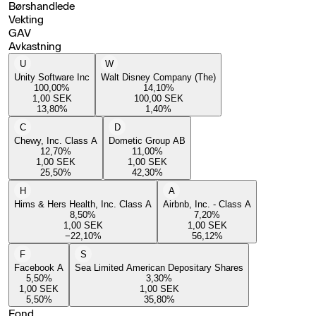
Børshandlede
Vekting
GAV
Avkastning
U
W
Unity Software Inc
Walt Disney Company (The)
100,00
%
14,10
%
1,00
SEK
100,00
SEK
13,80
%
1,40
%
C
D
Chewy, Inc. Class A
Dometic Group AB
12,70
%
11,00
%
1,00
SEK
1,00
SEK
25,50
%
42,30
%
H
A
Hims & Hers Health, Inc. Class A
Airbnb, Inc. - Class A
8,50
%
7,20
%
1,00
SEK
1,00
SEK
−22,10
%
56,12
%
F
S
Facebook A
Sea Limited American Depositary Shares
5,50
%
3,30
%
1,00
SEK
1,00
SEK
5,50
%
35,80
%
Fond