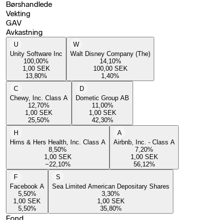
Børshandlede
Vekting
GAV
Avkastning
U
W
Unity Software Inc
Walt Disney Company (The)
100,00
%
14,10
%
1,00
SEK
100,00
SEK
13,80
%
1,40
%
C
D
Chewy, Inc. Class A
Dometic Group AB
12,70
%
11,00
%
1,00
SEK
1,00
SEK
25,50
%
42,30
%
H
A
Hims & Hers Health, Inc. Class A
Airbnb, Inc. - Class A
8,50
%
7,20
%
1,00
SEK
1,00
SEK
−22,10
%
56,12
%
F
S
Facebook A
Sea Limited American Depositary Shares
5,50
%
3,30
%
1,00
SEK
1,00
SEK
5,50
%
35,80
%
Fond