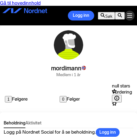
Gå til hovedinnhold
Logg inn
Søk
mordimann
Medlem i 1 år
null stars
Vurdering
Følgere
Følger
1
0
Beholdning
Aktivitet
Logg på Nordnet Social for å se beholdning.
Logg inn