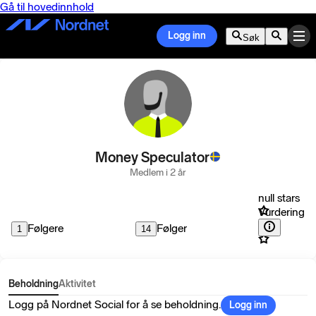
Gå til hovedinnhold
Logg inn
Søk
Money Speculator
Medlem i 2 år
null stars
Vurdering
Følgere
Følger
1
14
Beholdning
Aktivitet
Logg på Nordnet Social for å se beholdning.
Logg inn