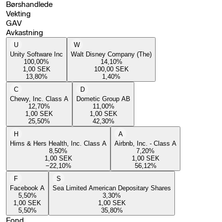
Børshandlede
Vekting
GAV
Avkastning
U
W
Unity Software Inc
Walt Disney Company (The)
100,00
%
14,10
%
1,00
SEK
100,00
SEK
13,80
%
1,40
%
C
D
Chewy, Inc. Class A
Dometic Group AB
12,70
%
11,00
%
1,00
SEK
1,00
SEK
25,50
%
42,30
%
H
A
Hims & Hers Health, Inc. Class A
Airbnb, Inc. - Class A
8,50
%
7,20
%
1,00
SEK
1,00
SEK
−22,10
%
56,12
%
F
S
Facebook A
Sea Limited American Depositary Shares
5,50
%
3,30
%
1,00
SEK
1,00
SEK
5,50
%
35,80
%
Fond