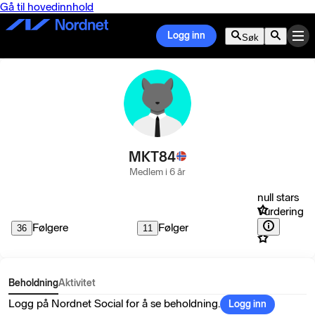
Gå til hovedinnhold
Logg inn
Søk
MKT84
Medlem i 6 år
null stars
Vurdering
Følgere
Følger
36
11
Beholdning
Aktivitet
Logg på Nordnet Social for å se beholdning.
Logg inn