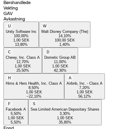
Børshandlede
Vekting
GAV
Avkastning
U
W
Unity Software Inc
Walt Disney Company (The)
100,00
%
14,10
%
1,00
SEK
100,00
SEK
13,80
%
1,40
%
C
D
Chewy, Inc. Class A
Dometic Group AB
12,70
%
11,00
%
1,00
SEK
1,00
SEK
25,50
%
42,30
%
H
A
Hims & Hers Health, Inc. Class A
Airbnb, Inc. - Class A
8,50
%
7,20
%
1,00
SEK
1,00
SEK
−22,10
%
56,12
%
F
S
Facebook A
Sea Limited American Depositary Shares
5,50
%
3,30
%
1,00
SEK
1,00
SEK
5,50
%
35,80
%
Fond