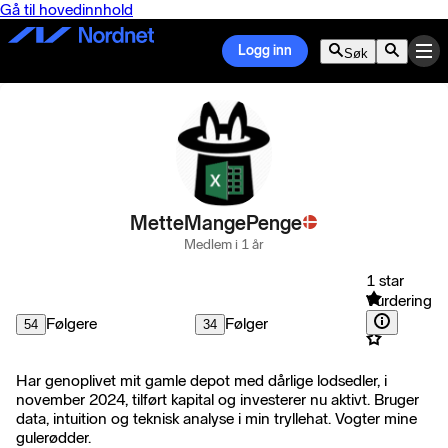
Gå til hovedinnhold
Logg inn
Søk
MetteMangePenge
Medlem i 1 år
1 star
Vurdering
Følgere
Følger
54
34
Har genoplivet mit gamle depot med dårlige lodsedler, i
november 2024, tilført kapital og investerer nu aktivt. Bruger
data, intuition og teknisk analyse i min tryllehat. Vogter mine
gulerødder.