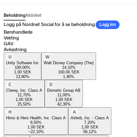
Beholdning
Aktivitet
Logg på Nordnet Social for å se beholdning.
Logg inn
Børshandlede
Vekting
GAV
Avkastning
U
W
Unity Software Inc
Walt Disney Company (The)
100,00
%
14,10
%
1,00
SEK
100,00
SEK
13,80
%
1,40
%
C
D
Chewy, Inc. Class A
Dometic Group AB
12,70
%
11,00
%
1,00
SEK
1,00
SEK
25,50
%
42,30
%
H
A
Hims & Hers Health, Inc. Class A
Airbnb, Inc. - Class A
8,50
%
7,20
%
1,00
SEK
1,00
SEK
−22,10
%
56,12
%