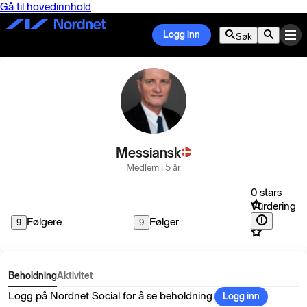
Gå til hovedinnhold
Logg inn
Søk
Messiansk
Medlem i 5 år
0 stars
Vurdering
Følgere
Følger
9
9
Beholdning
Aktivitet
Logg på Nordnet Social for å se beholdning.
Logg inn