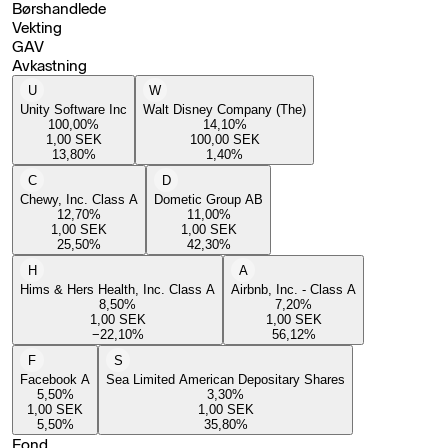
Børshandlede
Vekting
GAV
Avkastning
U
W
Unity Software Inc
Walt Disney Company (The)
100,00
%
14,10
%
1,00
SEK
100,00
SEK
13,80
%
1,40
%
C
D
Chewy, Inc. Class A
Dometic Group AB
12,70
%
11,00
%
1,00
SEK
1,00
SEK
25,50
%
42,30
%
H
A
Hims & Hers Health, Inc. Class A
Airbnb, Inc. - Class A
8,50
%
7,20
%
1,00
SEK
1,00
SEK
−22,10
%
56,12
%
F
S
Facebook A
Sea Limited American Depositary Shares
5,50
%
3,30
%
1,00
SEK
1,00
SEK
5,50
%
35,80
%
Fond